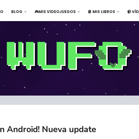
IO
BLOG
🎮MIS VIDEOJUEGOS
📘 MIS LIBROS
📹 VÍ
n Android! Nueva update