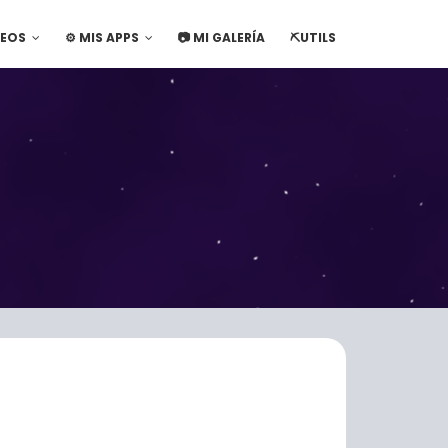
DEOS
⚙️ MIS APPS
📷 MI GALERÍA
⛏️UTILS