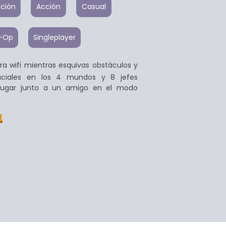
cción
Acción
Casual
o-Op
Singleplayer
a wifi mientras esquivas obstáculos y
aciales en los 4 mundos y 8 jefes
 jugar junto a un amigo en el modo